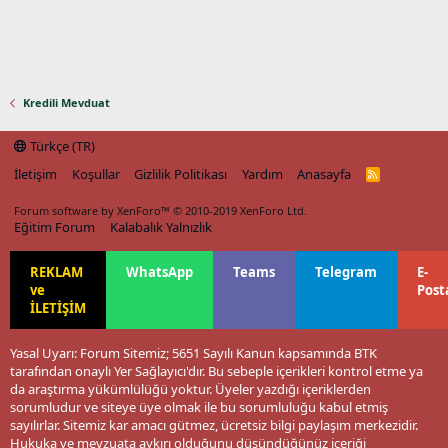
Kredili Mevduat
Türkçe (TR)
İletişim
Koşullar
Gizlilik Politikası
Yardım
Anasayfa
R
S
S
Forum software by XenForo™
© 2010-2019 XenForo Ltd.
Eğitim Forum
Kalabalık Yalnızlık
REKLAM
WhatsApp
Teams
Telegram
E-
ve
Post
İLETİŞİM
Yasal Uyarı: Forum Sitemiz; 5651 Sayılı Kanun kapsamında BTK
tarafından onaylı Yer Sağlayıcı'dır. Bu sebeple içerikleri kontrol etme ya
da araştırma yükümlülüğü yoktur. Üyeler yazdığı içeriklerden
sorumludur ve siteye üye olmak ile bu sorumluluğu kabul etmiş
sayılırlar. Sitemiz kar amacı gütmez, ücretsiz bilgi paylaşım merkezidir.
Hukuka ve mevzuata aykırı olduğunu düşündüğünüz içeriği