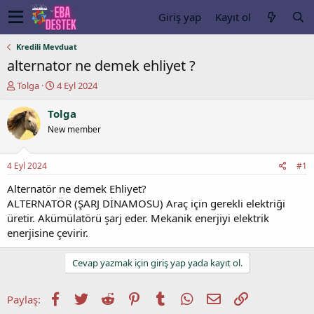
Giriş yap
Kayıt ol
Kredili Mevduat
alternator ne demek ehliyet ?
K
B
Tolga
4 Eyl 2024
o
a
n
ş
Tolga
u
l
New member
y
a
u
n
b
g
4 Eyl 2024
#1
a
ı
ş
ç
Alternatör ne demek Ehliyet?
l
t
ALTERNATÖR (ŞARJ DİNAMOSU) Araç için gerekli elektriği
a
a
üretir. Akümülatörü şarj eder. Mekanik enerjiyi elektrik
t
r
enerjisine çevirir.
a
i
n
h
i
Cevap yazmak için giriş yap yada kayıt ol.
Facebook
Twitter
Reddit
Pinterest
Tumblr
WhatsApp
E-posta
Link
Paylaş: