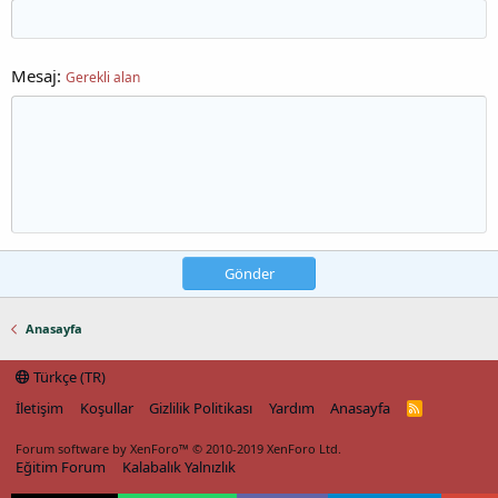
Mesaj
Gerekli alan
Gönder
Anasayfa
Türkçe (TR)
İletişim
Koşullar
Gizlilik Politikası
Yardım
Anasayfa
R
S
S
Forum software by XenForo™
© 2010-2019 XenForo Ltd.
Eğitim Forum
Kalabalık Yalnızlık