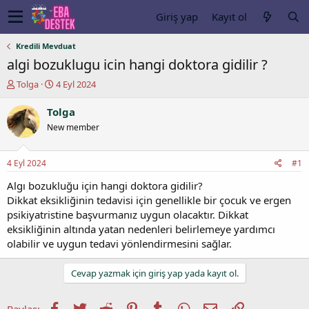
Giriş yap
Kayıt ol
Kredili Mevduat
algi bozuklugu icin hangi doktora gidilir ?
K
B
Tolga
4 Eyl 2024
o
a
n
ş
Tolga
u
l
New member
y
a
u
n
b
g
4 Eyl 2024
#1
a
ı
ş
ç
Algı bozukluğu için hangi doktora gidilir?
l
t
Dikkat eksikliğinin tedavisi için genellikle bir çocuk ve ergen
a
a
psikiyatristine başvurmanız uygun olacaktır. Dikkat
t
r
eksikliğinin altında yatan nedenleri belirlemeye yardımcı
a
i
olabilir ve uygun tedavi yönlendirmesini sağlar.
n
h
i
Cevap yazmak için giriş yap yada kayıt ol.
Facebook
Twitter
Reddit
Pinterest
Tumblr
WhatsApp
E-posta
Link
Paylaş: