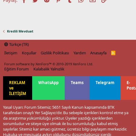
Kredili Mevduat
Türkçe (TR)
İletişim
Koşullar
Gizlilik Politikası
Yardım
Anasayfa
R
S
S
Forum software by XenForo™
© 2010-2019 XenForo Ltd.
Eğitim Forum
Kalabalık Yalnızlık
REKLAM
WhatsApp
Teams
Telegram
E-
ve
Post
İLETİŞİM
Yasal Uyarı: Forum Sitemiz; 5651 Sayılı Kanun kapsamında BTK
tarafından onaylı Yer Sağlayıcı'dır. Bu sebeple içerikleri kontrol etme ya
da araştırma yükümlülüğü yoktur. Üyeler yazdığı içeriklerden
sorumludur ve siteye üye olmak ile bu sorumluluğu kabul etmiş
sayılırlar. Sitemiz kar amacı gütmez, ücretsiz bilgi paylaşım merkezidir.
Hukuka ve mevzuata aykırı olduğunu düşündüğünüz içeriği