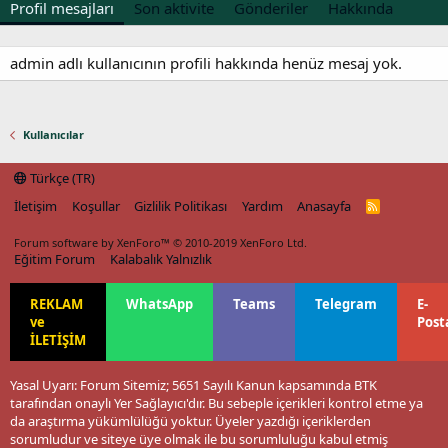
Profil mesajları
Son aktivite
Gönderiler
Hakkında
admin adlı kullanıcının profili hakkında henüz mesaj yok.
Kullanıcılar
Türkçe (TR)
İletişim
Koşullar
Gizlilik Politikası
Yardım
Anasayfa
R
S
S
Forum software by XenForo™
© 2010-2019 XenForo Ltd.
Eğitim Forum
Kalabalık Yalnızlık
REKLAM
WhatsApp
Teams
Telegram
E-
ve
Post
İLETİŞİM
Yasal Uyarı: Forum Sitemiz; 5651 Sayılı Kanun kapsamında BTK
tarafından onaylı Yer Sağlayıcı'dır. Bu sebeple içerikleri kontrol etme ya
da araştırma yükümlülüğü yoktur. Üyeler yazdığı içeriklerden
sorumludur ve siteye üye olmak ile bu sorumluluğu kabul etmiş