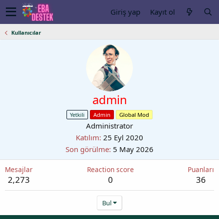
Giriş yap
Kayıt ol
Kullanıcılar
admin
Yetkili
Admin
Global Mod
Administrator
Katılım
25 Eyl 2020
Son görülme
5 May 2026
Mesajlar
Reaction score
Puanları
2,273
0
36
Bul