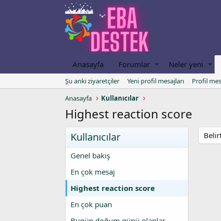
Anasayfa
Forumlar
Neler yeni
Şu anki ziyaretçiler
Yeni profil mesajları
Profil mes
Anasayfa
Kullanıcılar
Highest reaction score
Kullanıcılar
Belir
Genel bakış
En çok mesaj
Highest reaction score
En çok puan
Bugün doğum günü olanlar