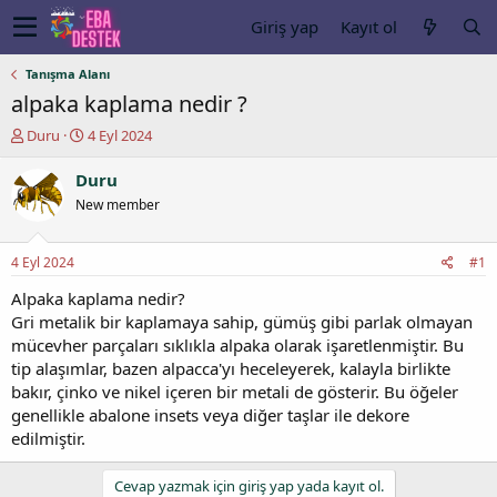
Giriş yap
Kayıt ol
Tanışma Alanı
alpaka kaplama nedir ?
K
B
Duru
4 Eyl 2024
o
a
n
ş
Duru
u
l
New member
y
a
u
n
b
g
4 Eyl 2024
#1
a
ı
ş
ç
Alpaka kaplama nedir?
l
t
Gri metalik bir kaplamaya sahip, gümüş gibi parlak olmayan
a
a
mücevher parçaları sıklıkla alpaka olarak işaretlenmiştir. Bu
t
r
tip alaşımlar, bazen alpacca'yı heceleyerek, kalayla birlikte
a
i
bakır, çinko ve nikel içeren bir metali de gösterir. Bu öğeler
n
h
genellikle abalone insets veya diğer taşlar ile dekore
i
edilmiştir.
Cevap yazmak için giriş yap yada kayıt ol.