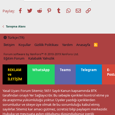
Facebook
Twitter
Reddit
Pinterest
Tumblr
WhatsApp
E-posta
Link
Paylaş:
Tanışma Alanı
Türkçe (TR)
İletişim
Koşullar
Gizlilik Politikası
Yardım
Anasayfa
R
S
S
Forum software by XenForo™
© 2010-2019 XenForo Ltd.
Eğitim Forum
Kalabalık Yalnızlık
REKLAM
WhatsApp
Teams
Telegram
E-
ve
Post
İLETİŞİM
Yasal Uyarı: Forum Sitemiz; 5651 Sayılı Kanun kapsamında BTK
tarafından onaylı Yer Sağlayıcı'dır. Bu sebeple içerikleri kontrol etme ya
da araştırma yükümlülüğü yoktur. Üyeler yazdığı içeriklerden
sorumludur ve siteye üye olmak ile bu sorumluluğu kabul etmiş
sayılırlar. Sitemiz kar amacı gütmez, ücretsiz bilgi paylaşım merkezidir.
Hukuka ve mevzuata aykırı olduğunu düşündüğünüz içeriği